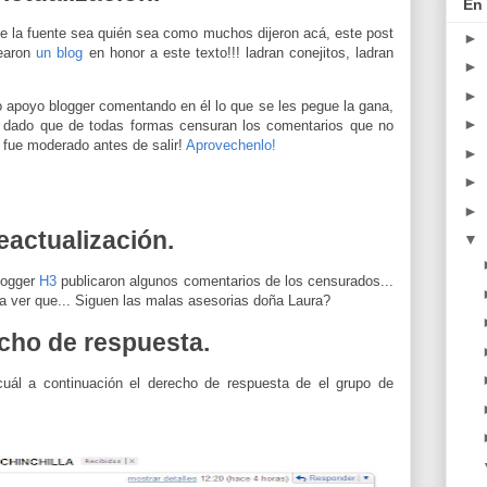
En 
ue la fuente sea quién sea como muchos dijeron acá, este post
►
rearon
un blog
en honor a este texto!!! ladran conejitos, ladran
►
►
o apoyo blogger comentando en él lo que se les pegue la gana,
►
 dado que de todas formas censuran los comentarios que no
, fue moderado antes de salir!
Aprovechenlo!
►
►
►
eactualización.
▼
logger
H3
publicaron algunos comentarios de los censurados...
o a ver que... Siguen las malas asesorias doña Laura?
cho de respuesta.
cuál a continuación el derecho de respuesta de el grupo de