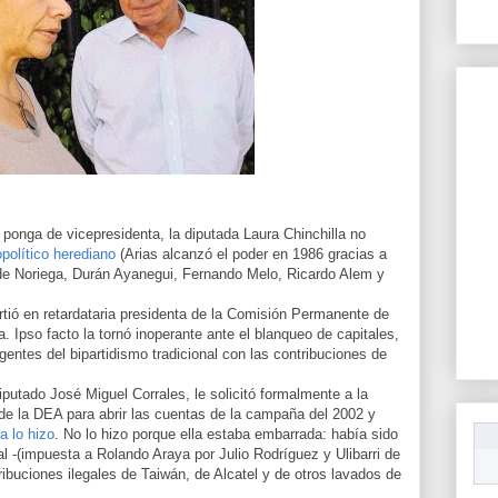
a ponga de vicepresidenta, la diputada Laura Chinchilla no
político herediano
(Arias alcanzó el poder en 1986 gracias a
 de Noriega, Durán Ayanegui, Fernando Melo, Ricardo Alem y
rtió en retardataria presidenta de la Comisión Permanente de
. Ipso facto la tornó inoperante ante el blanqueo de capitales,
rigentes del bipartidismo tradicional con las contribuciones de
iputado José Miguel Corrales, le solicitó formalmente a la
 de la DEA para abrir las cuentas de la campaña del 2002 y
a lo hizo
. No lo hizo porque ella estaba embarrada: había sido
l -(impuesta a Rolando Araya por Julio Rodríguez y Ulibarri de
ribuciones ilegales de Taiwán, de Alcatel y de otros lavados de