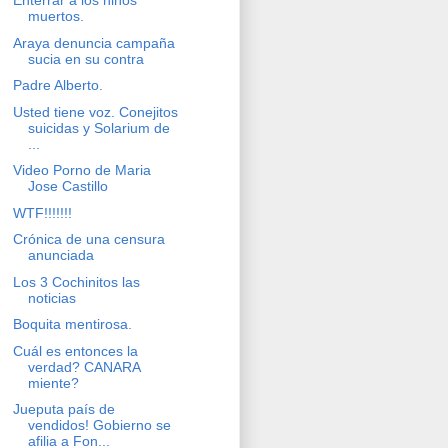
Enterrar a los niños
muertos.
Araya denuncia campaña
sucia en su contra
Padre Alberto.
Usted tiene voz. Conejitos
suicidas y Solarium de
...
Video Porno de Maria
Jose Castillo
WTF!!!!!!!
Crónica de una censura
anunciada
Los 3 Cochinitos las
noticias
Boquita mentirosa.
Cuál es entonces la
verdad? CANARA
miente?
Jueputa país de
vendidos! Gobierno se
afilia a Fon...