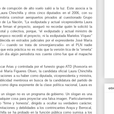
de corrupción de alto vuelo salió a la luz. Este asocia a la
 Laura Chinchilla y otros cinco diputados en el 2006, con su
mitiría construir aeropuertos privados al cuestionado Grupo
 de La Nación, “La exdiputada y actual vicepresidenta Laura
e firman el proyecto, aseguró no recordar quién le solicitó la
tal y colectiva, porque, “el exdiputado y actual ministro de
mpoco recordó el proyecto, ni la exdiputada Marielos Víquez”
ablecida en estrados judiciales por el expresidente José María
o”— cuando se trata de sinvergüenzadas en el PLN nadie
que esta práctica no es más que la versión tica de la “omerta”
lgún día algún periodista nos cuente cómo fue que el mapache
car Arias y controlada por el funesto grupo ATD (Asesoría en
 María Figueres Olsen, la candidata oficial Laura Chinchilla
aciones a su haber como diputada, vicepresidenta y ministra,
blicidad mentirosa en busca de la candidatura del partido de
, como digna exponente de la clase política nacional, Laura es
otr
e un slogan no es un programa de gobierno. Un slogan es una
ualquier cosa para proyectar una falsa imagen. Particularmente
“firme y honesta”, dirigido a ocultar su verdadero carácter,
imitaciones y debilidades a los contrincantes Araya y Berrocal,
nchilla se ha probado en la función pública como sumisa a los