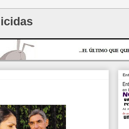
icidas
Ent