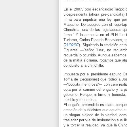
En el 2007, otro escandaloso negocio 
vicepresidenta (ahora pre-candidata)
firma para impulsar una ley que per
Mapache. De acuerdo con el reportaje
Chinchilla, una de las legisladoras qu
firma.” Y la amnesia en el PLN fue to
Turismo, Carlos Ricardo Benavides, ta
(
21/02/07
). Siguiendo la tradición est
Figueres —“señor Juez, no recuerd
recuerda lo ocurrido. Aunque sabemos 
de la mafia siciliana, rogamos que a
conquistó a la chinchilla.
Impuesta por el presidente espurio Os
Toma de Decisiones) que rodeó a José
—“boquita mentirosa”— con cero realiz
opta por el camino del engaño y la pu
gobierno. Porque, ni firme ni honesta
flexible y mentirosa.
El engaño pretendido es claro, porqu
creación de publicistas que aguanta c
un slogan alejado de la verdad, como 
trasladar por vía de insinuación sus l
y a torcer la realidad, ya que la Chi