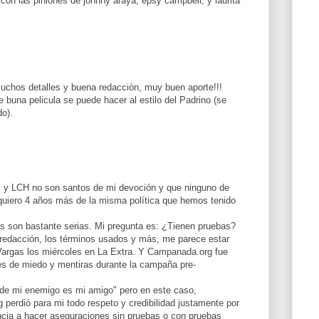
 con las piniones de johnny araya, epsy campbell, y laurita
chos detalles y buena redacciòn, muy buen aporte!!!
buna pelicula se puede hacer al estilo del Padrino (se
do).
 y LCH no son santos de mi devoción y que ninguno de
quiero 4 años más de la misma política que hemos tenido
 son bastante serias. Mi pregunta es: ¿Tienen pruebas?
 redacción, los términos usados y más, me parece estar
Vargas los miércoles en La Extra. Y Campanada.org fue
es de miedo y mentiras durante la campaña pre-
 de mi enemigo es mi amigo" pero en este caso,
perdió para mi todo respeto y credibilidad justamente por
encia a hacer aseguraciones sin pruebas o con pruebas