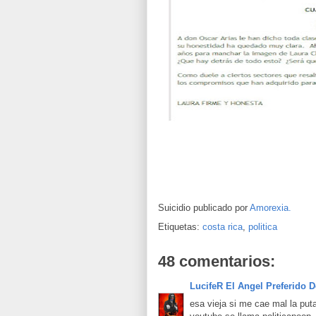
Suicidio publicado por
Amorexia.
Etiquetas:
costa rica
,
politica
48 comentarios:
LucifeR El Angel Preferido D
esa vieja si me cae mal la put