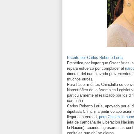
Escrito por Carlos Roberto Loría
Frenética por lograr que Oscar Arias l
repara esfuerzo por complacer al
narco
dineros del narcolavado provenientes
muchos otros).
Para hacer méritos Chinchilla se convi
Narcotráfico de la Asamblea Legislativa
particularmente el realizado por los di
campaña.
Carlos Roberto Loría, apoyado por el d
diputada Chinchilla pedir colaboración
llegar a la verdad;
pero Chinchilla nunc
jefa de campaña de Liberación Naciona
la Nación)- cuando ingresaron las cont
capitales que ahí se dieron.