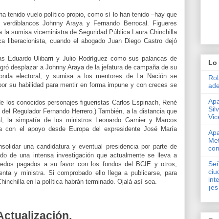
a tenido vuelo político propio, como sí lo han tenido –hay que
s verdiblancos Johnny Araya y Fernando Berrocal. Figueres
a la sumisa viceministra de Seguridad Pública Laura Chinchilla
ica liberacionista, cuando el abogado Juan Diego Castro dejó
tas Eduardo Ulibarri y Julio Rodríguez como sus palancas de
Lo 
logró desplazar a Johnny Araya de la jefatura de campaña de su
onda electoral, y sumisa a los mentores de La Nación se
Rol
por su habilidad para mentir en forma impune y con creces se
ade
Apa
de los conocidos personajes figueristas Carlos Espinach, René
Sil
 del Regulador Fernando Herrero.) También, a la distancia que
Vic
l, la simpatía de los ministros Leonardo Garnier y Marcos
ya con el apoyo desde Europa del expresidente José María
Apa
Met
nsolidar una candidatura y eventual presidencia por parte de
con
ado de una intensa investigación que actualmente se lleva a
Señ
ledos pagados a su favor con los fondos del BCIE y otros,
ciu
enta y ministra. Si comprobado ello llega a publicarse, para
int
Chinchilla en la política habrán terminado. Ojalá así sea.
¡es
Actualización.