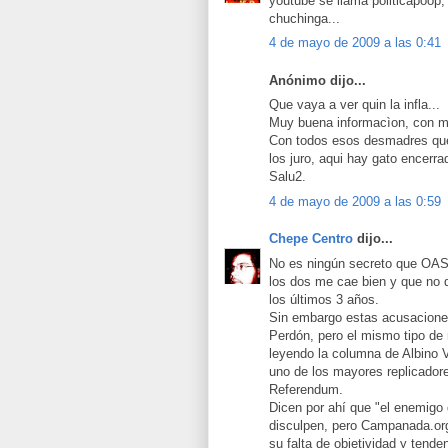
youtube se llama politicapoop,
chuchinga...
4 de mayo de 2009 a las 0:41
Anónimo dijo...
Que vaya a ver quin la infla...
Muy buena informacìon, con mu
Con todos esos desmadres que 
los juro, aqui hay gato encerra
Salu2.
4 de mayo de 2009 a las 0:59
Chepe Centro
dijo...
No es ningún secreto que OAS
los dos me cae bien y que no 
los últimos 3 años.
Sin embargo estas acusaciones
Perdón, pero el mismo tipo de
leyendo la columna de Albino 
uno de los mayores replicador
Referendum.
Dicen por ahí que "el enemigo
disculpen, pero Campanada.org 
su falta de objetividad y tend