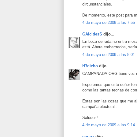
circunstanciales.
De momento, este post para mi
4 de mayo de 2009 a las 7:55
GAlcidesS
dijo...
En boca cerrada no entra mosc
está. Ahora embarrrados, serí
4 de mayo de 2009 a las 8:01
H3dicho
dijo...
CAMPANADA.ORG tiene voz en
Esperemos que este señor teng
como las tantas teorias de co
Estas son las cosas que me ah
campaña electoral..
Saludos!
4 de mayo de 2009 a las 9:14
gartuz
dijo...