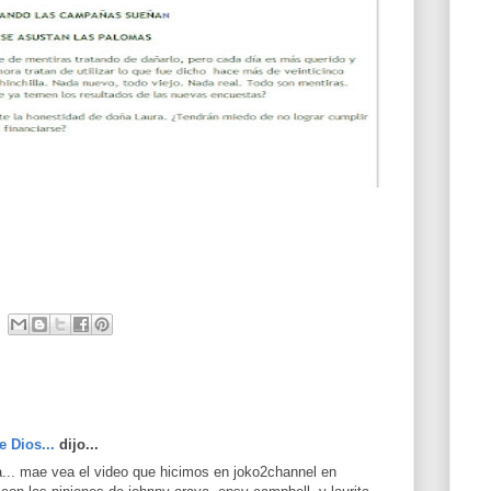
e Dios...
dijo...
a... mae vea el video que hicimos en joko2channel en