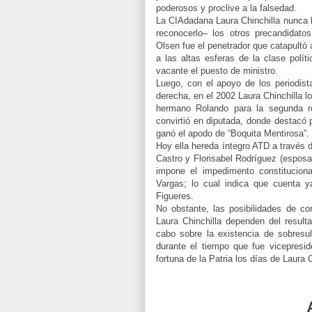
poderosos y proclive a la falsedad.
La CIAdadana Laura Chinchilla nunca h
reconocerlo– los otros precandidato
Olsen fue el penetrador que catapultó 
a las altas esferas de la clase polít
vacante el puesto de ministro.
Luego, con el apoyo de los periodis
derecha, en el 2002 Laura Chinchilla 
hermano Rolando para la segunda r
convirtió en diputada, donde destacó 
ganó el apodo de “Boquita Mentirosa”.
Hoy ella hereda íntegro ATD a través 
Castro y Florisabel Rodríguez (esposa
impone el impedimento constituciona
Vargas; lo cual indica que cuenta 
Figueres.
No obstante, las posibilidades de co
Laura Chinchilla dependen del result
cabo sobre la existencia de sobresu
durante el tiempo que fue vicepresid
fortuna de la Patria los días de Laura 