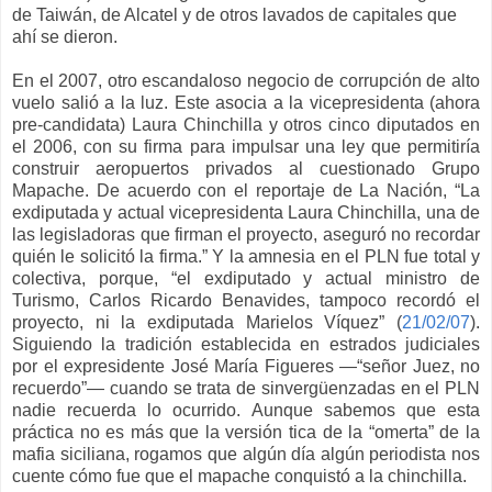
de Taiwán, de Alcatel y de otros lavados de capitales que
ahí se dieron.
En el 2007, otro escandaloso negocio de corrupción de alto
vuelo salió a la luz. Este asocia a la vicepresidenta (ahora
pre-candidata) Laura Chinchilla y otros cinco diputados en
el 2006, con su firma para impulsar una ley que permitiría
construir aeropuertos privados al cuestionado Grupo
Mapache. De acuerdo con el reportaje de La Nación, “La
exdiputada y actual vicepresidenta Laura Chinchilla, una de
las legisladoras que firman el proyecto, aseguró no recordar
quién le solicitó la firma.” Y la amnesia en el PLN fue total y
colectiva, porque, “el exdiputado y actual ministro de
Turismo, Carlos Ricardo Benavides, tampoco recordó el
proyecto, ni la exdiputada Marielos Víquez” (
21/02/07
).
Siguiendo la tradición establecida en estrados judiciales
por el expresidente José María Figueres —“señor Juez, no
recuerdo”— cuando se trata de sinvergüenzadas en el PLN
nadie recuerda lo ocurrido. Aunque sabemos que esta
práctica no es más que la versión tica de la “omerta” de la
mafia siciliana, rogamos que algún día algún periodista nos
cuente cómo fue que el mapache conquistó a la chinchilla.