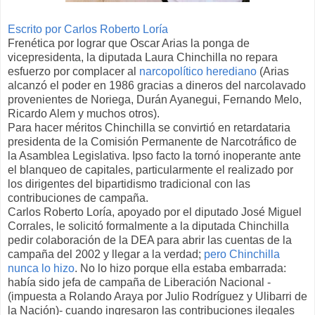
Escrito por Carlos Roberto Loría
Frenética por lograr que Oscar Arias la ponga de
vicepresidenta, la diputada Laura Chinchilla no repara
esfuerzo por complacer al
narcopolítico herediano
(Arias
alcanzó el poder en 1986 gracias a dineros del narcolavado
provenientes de Noriega, Durán Ayanegui, Fernando Melo,
Ricardo Alem y muchos otros).
Para hacer méritos Chinchilla se convirtió en retardataria
presidenta de la Comisión Permanente de Narcotráfico de
la Asamblea Legislativa. Ipso facto la tornó inoperante ante
el blanqueo de capitales, particularmente el realizado por
los dirigentes del bipartidismo tradicional con las
contribuciones de campaña.
Carlos Roberto Loría, apoyado por el diputado José Miguel
Corrales, le solicitó formalmente a la diputada Chinchilla
pedir colaboración de la DEA para abrir las cuentas de la
campaña del 2002 y llegar a la verdad;
pero Chinchilla
nunca lo hizo
. No lo hizo porque ella estaba embarrada:
había sido jefa de campaña de Liberación Nacional -
(impuesta a Rolando Araya por Julio Rodríguez y Ulibarri de
la Nación)- cuando ingresaron las contribuciones ilegales