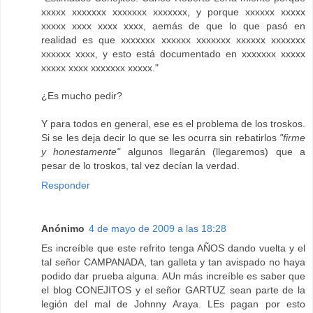
xxxxx xxxxxxx xxxxxxx xxxxxxx, y porque xxxxxx xxxxx
xxxxx xxxx xxxx xxxx, aemás de que lo que pasó en
realidad es que xxxxxxx xxxxxx xxxxxxx xxxxxx xxxxxxx
xxxxxx xxxx, y esto está documentado en xxxxxxx xxxxx
xxxxx xxxx xxxxxxx xxxxx."
¿Es mucho pedir?
Y para todos en general, ese es el problema de los troskos.
Si se les deja decir lo que se les ocurra sin rebatirlos
"firme
y honestamente"
algunos llegarán (llegaremos) que a
pesar de lo troskos, tal vez decían la verdad.
Responder
Anónimo
4 de mayo de 2009 a las 18:28
Es increíble que este refrito tenga AÑOS dando vuelta y el
tal señor CAMPANADA, tan galleta y tan avispado no haya
podido dar prueba alguna. AUn más increíble es saber que
el blog CONEJITOS y el señor GARTUZ sean parte de la
legión del mal de Johnny Araya. LEs pagan por esto