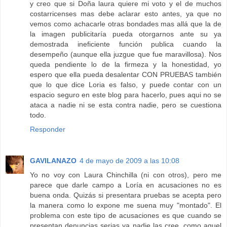
y creo que si Doña laura quiere mi voto y el de muchos
costarricenses mas debe aclarar esto antes, ya que no
vemos como achacarle otras bondades mas allá que la de
la imagen publicitaría pueda otorgarnos ante su ya
demostrada ineficiente función publica cuando la
desempeño (aunque ella juzgue que fue maravillosa). Nos
queda pendiente lo de la firmeza y la honestidad, yo
espero que ella pueda desalentar CON PRUEBAS también
que lo que dice Loria es falso, y puede contar con un
espacio seguro en este blog para hacerlo, pues aqui no se
ataca a nadie ni se esta contra nadie, pero se cuestiona
todo.
Responder
GAVILANAZO
4 de mayo de 2009 a las 10:08
Yo no voy con Laura Chinchilla (ni con otros), pero me
parece que darle campo a Loría en acusaciones no es
buena onda. Quizás si presentara pruebas se acepta pero
la manera como lo expone me suena muy "montado". El
problema con este tipo de acusaciones es que cuando se
presentan denuncias serias ya nadie las cree, como aquel