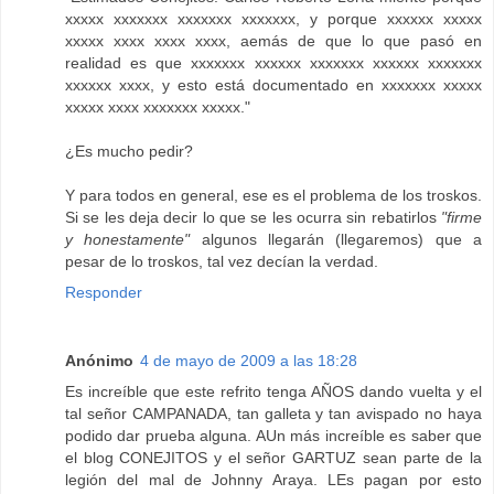
xxxxx xxxxxxx xxxxxxx xxxxxxx, y porque xxxxxx xxxxx
xxxxx xxxx xxxx xxxx, aemás de que lo que pasó en
realidad es que xxxxxxx xxxxxx xxxxxxx xxxxxx xxxxxxx
xxxxxx xxxx, y esto está documentado en xxxxxxx xxxxx
xxxxx xxxx xxxxxxx xxxxx."
¿Es mucho pedir?
Y para todos en general, ese es el problema de los troskos.
Si se les deja decir lo que se les ocurra sin rebatirlos
"firme
y honestamente"
algunos llegarán (llegaremos) que a
pesar de lo troskos, tal vez decían la verdad.
Responder
Anónimo
4 de mayo de 2009 a las 18:28
Es increíble que este refrito tenga AÑOS dando vuelta y el
tal señor CAMPANADA, tan galleta y tan avispado no haya
podido dar prueba alguna. AUn más increíble es saber que
el blog CONEJITOS y el señor GARTUZ sean parte de la
legión del mal de Johnny Araya. LEs pagan por esto