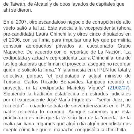
de Taiwán, de Alcatel y de otros lavados de capitales que
ahí se dieron.
En el 2007, otro escandaloso negocio de corrupción de alto
vuelo salió a la luz. Este asocia a la vicepresidenta (ahora
pre-candidata) Laura Chinchilla y otros cinco diputados en
el 2006, con su firma para impulsar una ley que permitiría
construir aeropuertos privados al cuestionado Grupo
Mapache. De acuerdo con el reportaje de La Nación, “La
exdiputada y actual vicepresidenta Laura Chinchilla, una de
las legisladoras que firman el proyecto, aseguró no recordar
quién le solicitó la firma.” Y la amnesia en el PLN fue total y
colectiva, porque, “el exdiputado y actual ministro de
Turismo, Carlos Ricardo Benavides, tampoco recordó el
proyecto, ni la exdiputada Marielos Víquez” (
21/02/07
).
Siguiendo la tradición establecida en estrados judiciales
por el expresidente José María Figueres —“señor Juez, no
recuerdo”— cuando se trata de sinvergüenzadas en el PLN
nadie recuerda lo ocurrido. Aunque sabemos que esta
práctica no es más que la versión tica de la “omerta” de la
mafia siciliana, rogamos que algún día algún periodista nos
cuente cómo fue que el mapache conquistó a la chinchilla.