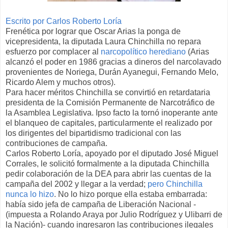
Escrito por Carlos Roberto Loría
Frenética por lograr que Oscar Arias la ponga de
vicepresidenta, la diputada Laura Chinchilla no repara
esfuerzo por complacer al
narcopolítico herediano
(Arias
alcanzó el poder en 1986 gracias a dineros del narcolavado
provenientes de Noriega, Durán Ayanegui, Fernando Melo,
Ricardo Alem y muchos otros).
Para hacer méritos Chinchilla se convirtió en retardataria
presidenta de la Comisión Permanente de Narcotráfico de
la Asamblea Legislativa. Ipso facto la tornó inoperante ante
el blanqueo de capitales, particularmente el realizado por
los dirigentes del bipartidismo tradicional con las
contribuciones de campaña.
Carlos Roberto Loría, apoyado por el diputado José Miguel
Corrales, le solicitó formalmente a la diputada Chinchilla
pedir colaboración de la DEA para abrir las cuentas de la
campaña del 2002 y llegar a la verdad;
pero Chinchilla
nunca lo hizo
. No lo hizo porque ella estaba embarrada:
había sido jefa de campaña de Liberación Nacional -
(impuesta a Rolando Araya por Julio Rodríguez y Ulibarri de
la Nación)- cuando ingresaron las contribuciones ilegales