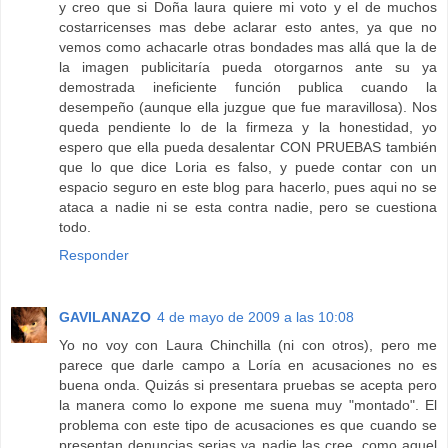
y creo que si Doña laura quiere mi voto y el de muchos
costarricenses mas debe aclarar esto antes, ya que no
vemos como achacarle otras bondades mas allá que la de
la imagen publicitaría pueda otorgarnos ante su ya
demostrada ineficiente función publica cuando la
desempeño (aunque ella juzgue que fue maravillosa). Nos
queda pendiente lo de la firmeza y la honestidad, yo
espero que ella pueda desalentar CON PRUEBAS también
que lo que dice Loria es falso, y puede contar con un
espacio seguro en este blog para hacerlo, pues aqui no se
ataca a nadie ni se esta contra nadie, pero se cuestiona
todo.
Responder
GAVILANAZO
4 de mayo de 2009 a las 10:08
Yo no voy con Laura Chinchilla (ni con otros), pero me
parece que darle campo a Loría en acusaciones no es
buena onda. Quizás si presentara pruebas se acepta pero
la manera como lo expone me suena muy "montado". El
problema con este tipo de acusaciones es que cuando se
presentan denuncias serias ya nadie las cree, como aquel